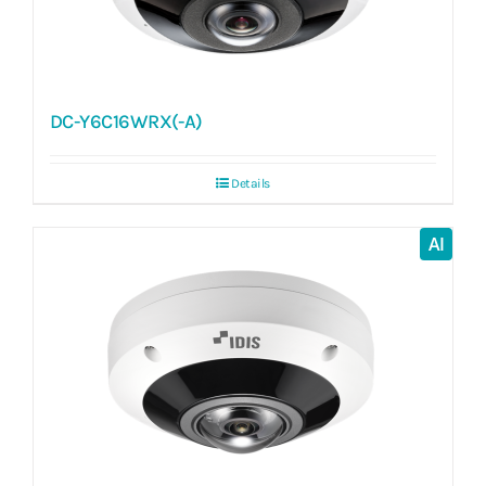
DC-Y6C16WRX(-A)
Details
AI