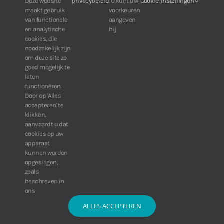
For IDIS customers:
Deze website
privacybeleid
. U kunt uw
Cookie-instellingen
maakt gebruik
voorkeuren
24/7 availability, anytime, anywhere.
van functionele
aangeven
Web:
https://portal.idisglobal.solutions
en analytische
bij
cookies, die
noodzakelijk zijn
om deze site zo
TOP DOWNLOADS
goed mogelijk te
laten
Software IDIS Center V7.1.0
functioneren.
Door op 'Alles
160.74 MB
73357 downloads
accepteren' te
Software IDIS Discovery V4.8.1
klikken,
13.87 MB
52836 downloads
aanvaardt u dat
cookies op uw
» View more downloads
apparaat
kunnen worden
opgeslagen,
zoals
beschreven in
ons
ALLES ACCEPTEREN
© Copyright 2016 -
2026 | IDIS Synergy BV | Alle rechten voorbehouden |
Algemene voorwaarden
|
Disclaimer
|
Privacy