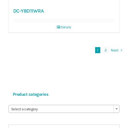
DC-Y8D11WRA
Details
1
2
Next
Product categories

Select a category