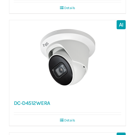
Details
AI
DC-D4512WERA
Details