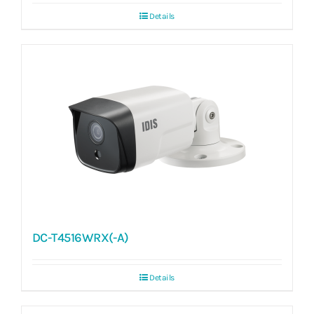
Details
DC-T4516WRX(-A)
Details