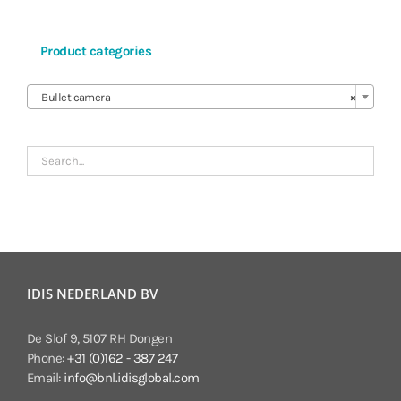
Product categories

Bullet camera
×
IDIS NEDERLAND BV
De Slof 9, 5107 RH Dongen
Phone:
+31 (0)162 - 387 247
Email:
info@bnl.idisglobal.com