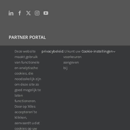
PARTNER PORTAL
For IDIS customers:
Deze website
privacybeleid
. U kunt uw
Cookie-instellingen
maakt gebruik
voorkeuren
24/7 availability, anytime, anywhere.
van functionele
aangeven
Web:
https://portal.idisglobal.solutions
en analytische
bij
cookies, die
noodzakelijk zijn
om deze site zo
TOP DOWNLOADS
goed mogelijk te
laten
Software IDIS Center V7.1.0
functioneren.
Door op 'Alles
160.74 MB
73210 downloads
accepteren' te
Software IDIS Discovery V4.8.1
klikken,
13.87 MB
52776 downloads
aanvaardt u dat
cookies op uw