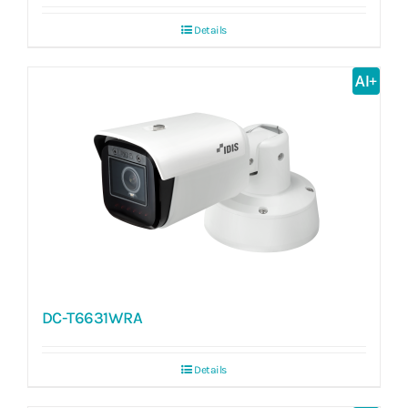
Details
AI+
DC-T6631WRA
Details