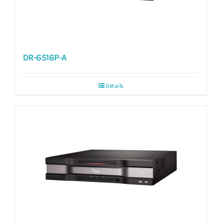
DR-6516P-A
Details