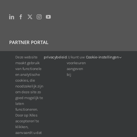
PARTNER PORTAL
Deze website
privacybeleid
. U kunt uw
Cookie-instellingen
For IDIS customers:
maakt gebruik
voorkeuren
24/7 availability, anytime, anywhere.
van functionele
aangeven
Web:
https://portal.idisglobal.solutions
en analytische
bij
cookies, die
noodzakelijk zijn
om deze site zo
TOP DOWNLOADS
goed mogelijk te
laten
Software IDIS Center V7.1.0
functioneren.
Door op 'Alles
160.74 MB
73248 downloads
accepteren' te
Software IDIS Discovery V4.8.1
klikken,
13.87 MB
52793 downloads
aanvaardt u dat