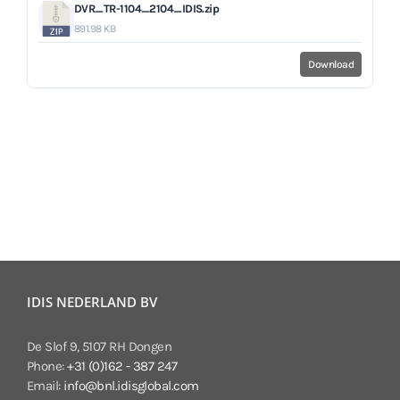
DVR_TR-1104_2104_IDIS.zip
891.98 KB
Download
IDIS NEDERLAND BV
De Slof 9, 5107 RH Dongen
Phone:
+31 (0)162 - 387 247
Email:
info@bnl.idisglobal.com