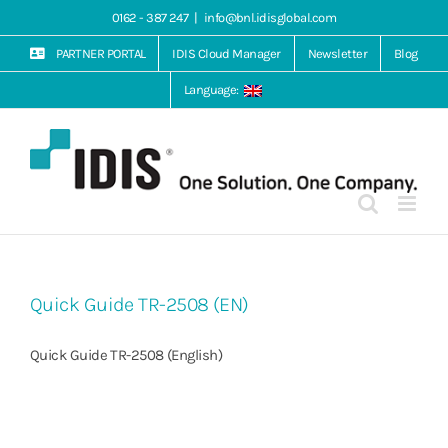
Skip
0162 - 387 247
|
info@bnl.idisglobal.com
to
content
PARTNER PORTAL
IDIS Cloud Manager
Newsletter
Blog
Language:
Quick Guide TR-2508 (EN)
Quick Guide TR-2508 (English)