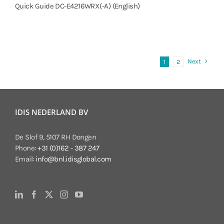
Quick Guide DC-E4216WRX(-A) (English)
Next
1
2
IDIS NEDERLAND BV
De Slof 9, 5107 RH Dongen
Phone:
+31 (0)162 - 387 247
Email:
info@bnl.idisglobal.com