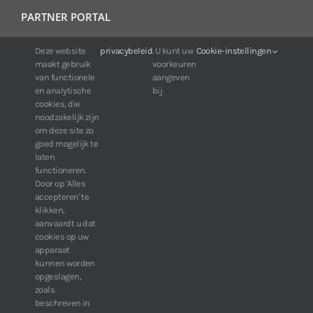
PARTNER PORTAL
Deze website
privacybeleid
. U kunt uw
Cookie-instellingen
For IDIS customers:
maakt gebruik
voorkeuren
24/7 availability, anytime, anywhere.
van functionele
aangeven
Web:
https://portal.idisglobal.solutions
en analytische
bij
cookies, die
noodzakelijk zijn
om deze site zo
TOP DOWNLOADS
goed mogelijk te
laten
Software IDIS Center V7.1.0
functioneren.
Door op 'Alles
160.74 MB
73298 downloads
accepteren' te
Software IDIS Discovery V4.8.1
klikken,
13.87 MB
52809 downloads
aanvaardt u dat
cookies op uw
» View more downloads
apparaat
kunnen worden
opgeslagen,
zoals
beschreven in