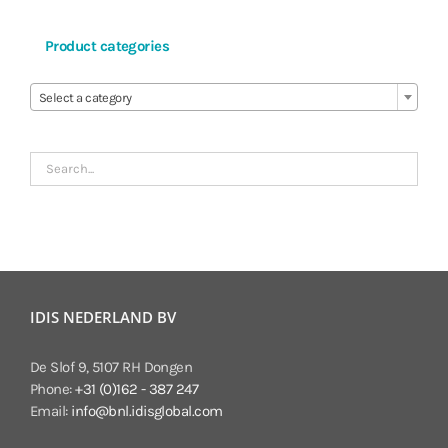
Product categories

Select a category
IDIS NEDERLAND BV
De Slof 9, 5107 RH Dongen
Phone:
+31 (0)162 - 387 247
Email:
info@bnl.idisglobal.com