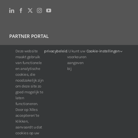
PARTNER PORTAL
For IDIS customers:
Deze website
privacybeleid
. U kunt uw
Cookie-instellingen
maakt gebruik
voorkeuren
24/7 availability, anytime, anywhere.
van functionele
aangeven
Web:
https://portal.idisglobal.solutions
en analytische
bij
cookies, die
noodzakelijk zijn
om deze site zo
TOP DOWNLOADS
goed mogelijk te
laten
Software IDIS Center V7.1.0
functioneren.
Door op 'Alles
160.74 MB
73317 downloads
accepteren' te
Software IDIS Discovery V4.8.1
klikken,
13.87 MB
52825 downloads
aanvaardt u dat
cookies op uw