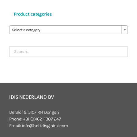
Product categories

Select a category
IDIS NEDERLAND BV
De Slof 9, 5107 RH Dongen
Phone:
+31 (0)162 - 387 247
Email:
info@bnl.idisglobal.com