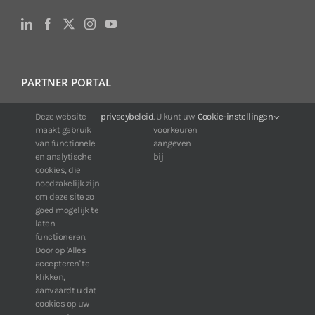
PARTNER PORTAL
For IDIS customers:
Deze website
privacybeleid
. U kunt uw
Cookie-instellingen
maakt gebruik
voorkeuren
24/7 availability, anytime, anywhere.
van functionele
aangeven
Web:
https://portal.idisglobal.solutions
en analytische
bij
cookies, die
noodzakelijk zijn
om deze site zo
TOP DOWNLOADS
goed mogelijk te
laten
Software IDIS Center V7.1.0
functioneren.
Door op 'Alles
160.74 MB
73210 downloads
accepteren' te
Software IDIS Discovery V4.8.1
klikken,
13.87 MB
52775 downloads
aanvaardt u dat
cookies op uw