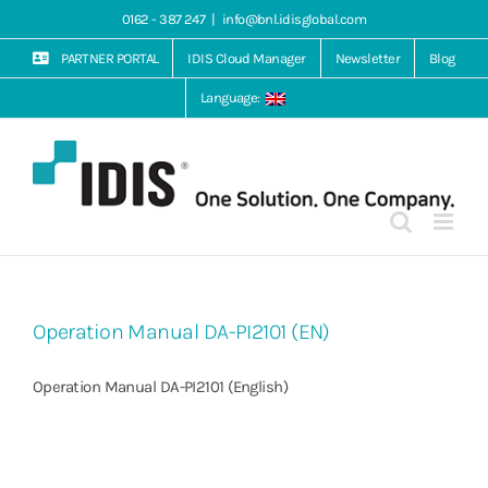
Skip
0162 - 387 247
|
info@bnl.idisglobal.com
to
content
PARTNER PORTAL
IDIS Cloud Manager
Newsletter
Blog
Language:
Operation Manual DA-PI2101 (EN)
Operation Manual DA-PI2101 (English)