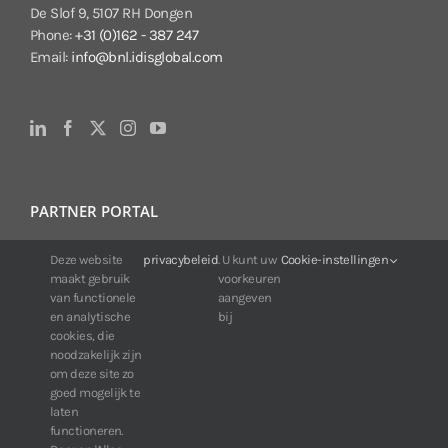
De Slof 9, 5107 RH Dongen
Phone:
+31 (0)162 - 387 247
Email:
info@bnl.idisglobal.com
PARTNER PORTAL
Deze website
privacybeleid
. U kunt uw
Cookie-instellingen
For IDIS customers:
maakt gebruik
voorkeuren
24/7 availability, anytime, anywhere.
van functionele
aangeven
Web:
https://portal.idisglobal.solutions
en analytische
bij
cookies, die
noodzakelijk zijn
om deze site zo
TOP DOWNLOADS
goed mogelijk te
laten
Software IDIS Center V7.1.0
functioneren.