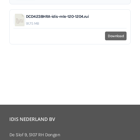
DCD4238HRA-idis-mle-120-1204.rui
91.75 MB
Download
IDIS NEDERLAND BV
De Slof 9, 5107 RH Dongen