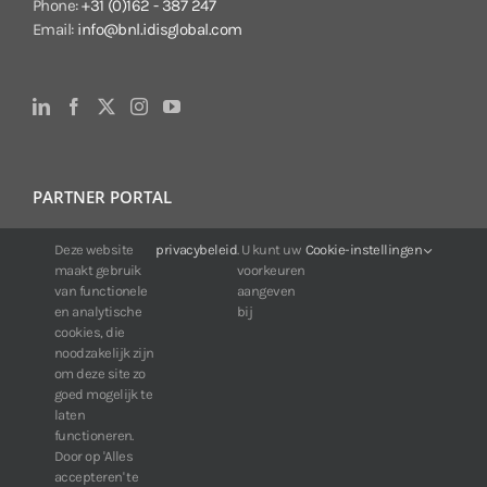
Phone:
+31 (0)162 - 387 247
Email:
info@bnl.idisglobal.com
PARTNER PORTAL
Deze website
privacybeleid
. U kunt uw
Cookie-instellingen
For IDIS customers:
maakt gebruik
voorkeuren
24/7 availability, anytime, anywhere.
van functionele
aangeven
Web:
https://portal.idisglobal.solutions
en analytische
bij
cookies, die
noodzakelijk zijn
om deze site zo
TOP DOWNLOADS
goed mogelijk te
laten
Software IDIS Center V7.1.0
functioneren.
Door op 'Alles
160.74 MB
73242 downloads
accepteren' te