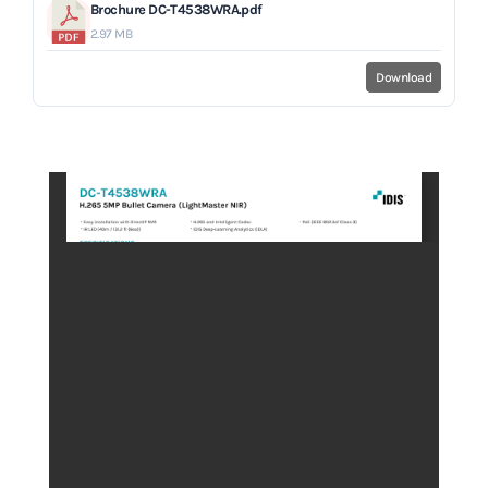
Brochure DC-T4538WRA.pdf
2.97 MB
Download