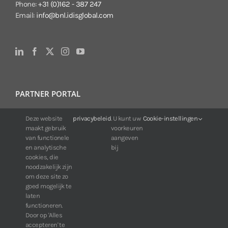
Phone:
+31 (0)162 - 387 247
Email:
info@bnl.idisglobal.com
PARTNER PORTAL
Deze website
privacybeleid
. U kunt uw
Cookie-instellingen
For IDIS customers:
maakt gebruik
voorkeuren
24/7 availability, anytime, anywhere.
van functionele
aangeven
Web:
https://portal.idisglobal.solutions
en analytische
bij
cookies, die
noodzakelijk zijn
om deze site zo
TOP DOWNLOADS
goed mogelijk te
laten
Software IDIS Center V7.1.0
functioneren.
Door op 'Alles
160.74 MB
73249 downloads
accepteren' te