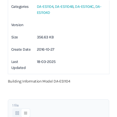
Categories
DA-ES1104
,
DA-ES1104B
,
DA-ES1104C
,
DA-
ES1104D
Version
Size
356.63 KB
Create Date
2016-10-27
Last
18-03-2025
Updated
Building Information Model DA-ES1104
1 file