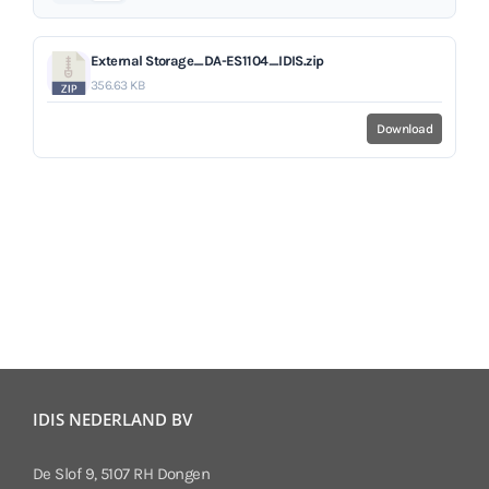
External Storage_DA-ES1104_IDIS.zip
356.63 KB
Download
IDIS NEDERLAND BV
De Slof 9, 5107 RH Dongen