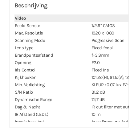
Beschrijving
Video
Beeld Sensor
1/2.9″ CMOS
Max. Resolutie
1920 x 1080
Scanning Mode
Progressive Scan
Lens type
Fixed-focal
Brandpuntsafstand
f=3.3mm
Opening
F2.0
Iris Control
Fixed Iris
Kijkhoeken
101,2º(H), 61,1º(V), 124,4º
Min. Verlichting
KLEUR : 0.07 lux F2.0
S/N Ratio
31,2 dB
Dynamische Range
74,7 dB
Dag & Nacht
IR cut filter met autom
IR Afstand (LEDs)
10 m
Image Intelling
Auto Exposure, Auto Wi
Digitale Ruisonderdrukking
Ja
Backlight Compensatie
Zwart Level Correction