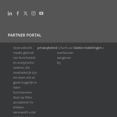
PARTNER PORTAL
Deze website
privacybeleid
. U kunt uw
Cookie-instellingen
Voor klanten van IDIS:
maakt gebruik
voorkeuren
24/7 beschikbaarheid, altijd en overal.
van functionele
aangeven
Web:
https://portal.idisglobal.solutions
en analytische
bij
cookies, die
noodzakelijk zijn
om deze site zo
TOP DOWNLOADS
goed mogelijk te
laten
Software IDIS Center V7.1.0
functioneren.
Door op 'Alles
160.74 MB
73301 downloads
accepteren' te
Software IDIS Discovery V4.8.1
klikken,
13.87 MB
52811 downloads
aanvaardt u dat