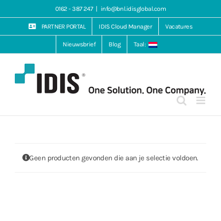
Ga
0162 - 387 247
|
info@bnl.idisglobal.com
naar
inhoud
PARTNER PORTAL
IDIS Cloud Manager
Vacatures
Nieuwsbrief
Blog
Taal:
Geen producten gevonden die aan je selectie voldoen.