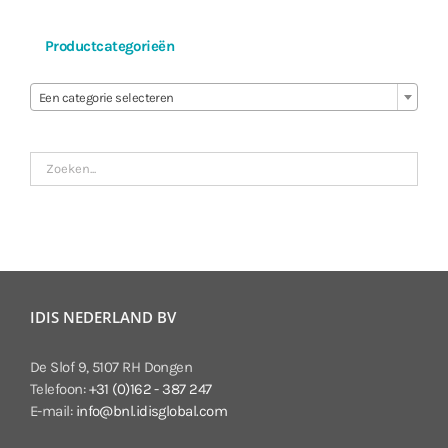
Productcategorieën

Een categorie selecteren
IDIS NEDERLAND BV
De Slof 9, 5107 RH Dongen
Telefoon:
+31 (0)162 - 387 247
E-mail:
info@bnl.idisglobal.com