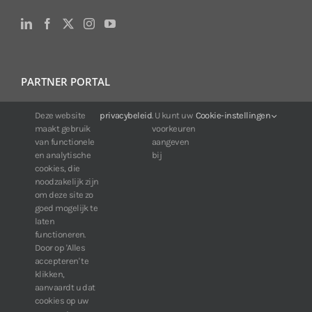
PARTNER PORTAL
Voor klanten van IDIS:
Deze website
privacybeleid
. U kunt uw
Cookie-instellingen
maakt gebruik
voorkeuren
24/7 beschikbaarheid, altijd en overal.
van functionele
aangeven
Web:
https://portal.idisglobal.solutions
en analytische
bij
cookies, die
noodzakelijk zijn
om deze site zo
TOP DOWNLOADS
goed mogelijk te
laten
Software IDIS Center V7.1.0
functioneren.
Door op 'Alles
160.74 MB
73277 downloads
accepteren' te
Software IDIS Discovery V4.8.1
klikken,
13.87 MB
52804 downloads
aanvaardt u dat
cookies op uw