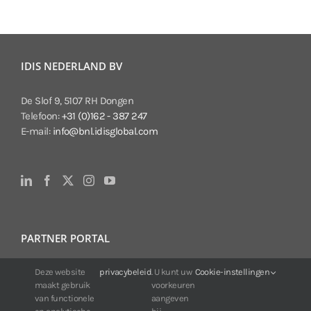
IDIS NEDERLAND BV
De Slof 9, 5107 RH Dongen
Telefoon:
+31 (0)162 - 387 247
E-mail:
info@bnl.idisglobal.com
PARTNER PORTAL
Voor klanten van IDIS:
Deze website
privacybeleid
. U kunt uw
Cookie-instellingen
maakt gebruik
voorkeuren
24/7 beschikbaarheid, altijd en overal.
van functionele
aangeven
Web:
https://portal.idisglobal.solutions