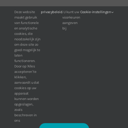
Voor klanten van IDIS:
Deze website
privacybeleid
. U kunt uw
Cookie-instellingen
maakt gebruik
voorkeuren
24/7 beschikbaarheid, altijd en overal.
van functionele
aangeven
Web:
https://portal.idisglobal.solutions
en analytische
bij
cookies, die
noodzakelijk zijn
om deze site zo
TOP DOWNLOADS
goed mogelijk te
laten
Software IDIS Center V7.1.0
functioneren.
Door op 'Alles
160.74 MB
73270 downloads
accepteren' te
Software IDIS Discovery V4.8.1
klikken,
13.87 MB
52799 downloads
aanvaardt u dat
cookies op uw
» Bekijk meer downloads
apparaat
kunnen worden
opgeslagen,
zoals
beschreven in
ons