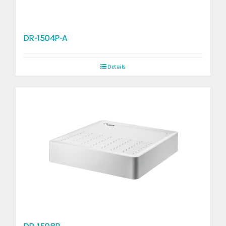
DR-1504P-A
Details
DR-1508P