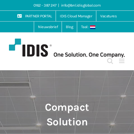
Ga
0162 - 387 247
|
info@bnl.idisglobal.com
naar
inhoud
PARTNER PORTAL
IDIS Cloud Manager
Vacatures
Nieuwsbrief
Blog
Taal:
Compact
Solution