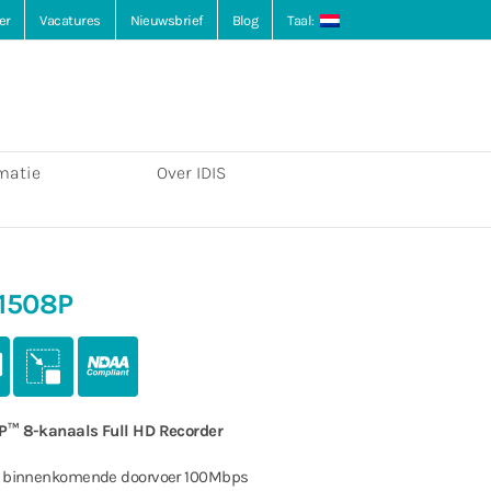
er
Vacatures
Nieuwsbrief
Blog
Taal:
matie
Over IDIS
1508P
IP™ 8-kanaals Full HD Recorder
le binnenkomende doorvoer 100Mbps