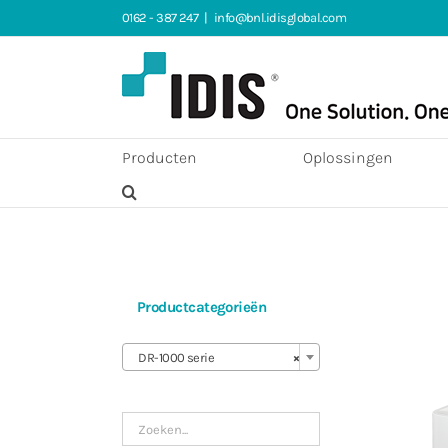
Ga
0162 - 387 247
|
info@bnl.idisglobal.com
naar
inhoud
Producten
Oplossingen
Productcategorieën

DR-1000 serie
×