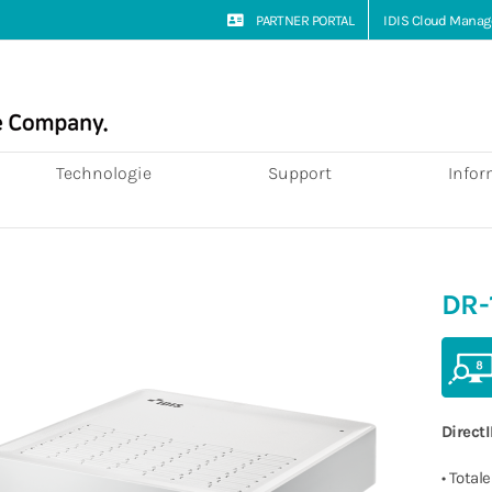
PARTNER PORTAL
IDIS Cloud Manag
Technologie
Support
Infor
DR-
Direct
• Tota