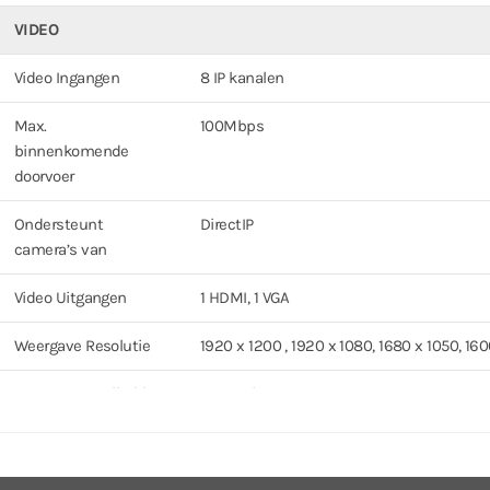
VIDEO
Video Ingangen
8 IP kanalen
Max.
100Mbps
binnenkomende
doorvoer
Ondersteunt
DirectIP
camera’s van
Video Uitgangen
1 HDMI, 1 VGA
Weergave Resolutie
1920 x 1200 , 1920 x 1080, 1680 x 1050, 16
Weergave Snelheid
Tot 240ips
Digitale Zoom
x2 ~ x12