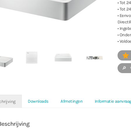
• Tot 
• Tot 2
• Eenvo
Direct
• Inge
• Onder
• Voldo
🔎 V
Downloads
Afmetingen
Informatie aanvraa
chrijving
Beschrijving