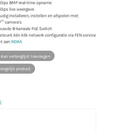
240ips 8MP real-time opname
40ips live weergave
udig installeren, instellen en afspelen met
IP™ camera’s
bouwde 8-kanaals PoE Switch
steunt één klik netwerk configuratie via FEN service
et aan
NDAA
Aan verlanglijst toevoegen
ergelijk product
g