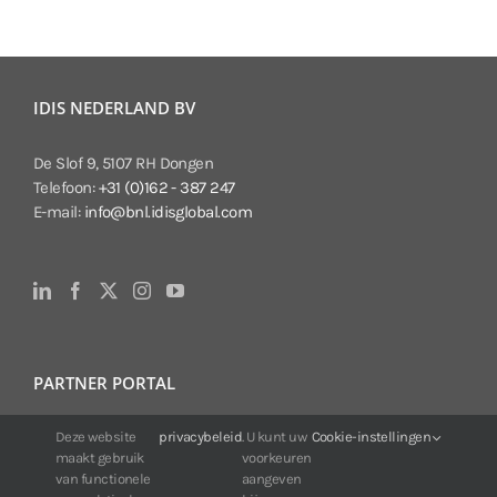
IDIS NEDERLAND BV
De Slof 9, 5107 RH Dongen
Telefoon:
+31 (0)162 - 387 247
E-mail:
info@bnl.idisglobal.com
PARTNER PORTAL
Voor klanten van IDIS:
Deze website
privacybeleid
. U kunt uw
Cookie-instellingen
maakt gebruik
voorkeuren
24/7 beschikbaarheid, altijd en overal.
van functionele
aangeven
Web:
https://portal.idisglobal.solutions