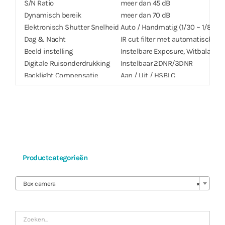
S/N Ratio
meer dan 45 dB
Dynamisch bereik
meer dan 70 dB
Elektronisch Shutter Snelheid
Auto / Handmatig (1/30 ~ 1/8000), 
Dag & Nacht
IR cut filter met automatische s
Beeld instelling
Instelbare Exposure, Witbalans, 
Digitale Ruisonderdrukking
Instelbaar 2DNR/3DNR
Backlight Compensatie
Aan / Uit / HSBLC
Beeldstabilisatie
–
Privacy Masker
16 Zones
Intelligent Video
Video Motion Detection, Active T
Video Uit
1 RCA
Netwerk
Video Compressie
H.264(MP), M-JPEG
Productcategorieën
Intelligent Codec
Ondersteund
Bitrate Control
H.264 – VBR

Audio Compressie
ADPCM 16K, G.726, G.711 u-Law
Box camera
×
Two-way Audio
Ja
IP Camera Protocol
DirectIP™ Modus : DirectIP
Compatibiliteit Modus : IDIS