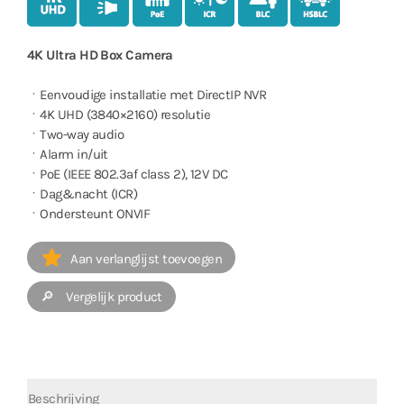
4K Ultra HD Box Camera
ㆍEenvoudige installatie met DirectIP NVR
ㆍ4K UHD (3840×2160) resolutie
ㆍTwo-way audio
ㆍAlarm in/uit
ㆍPoE (IEEE 802.3af class 2), 12V DC
ㆍDag&nacht (ICR)
ㆍOndersteunt ONVIF
Aan verlanglijst toevoegen
🔎 Vergelijk product
Beschrijving