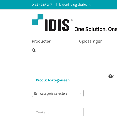
Ga
0162 - 387 247
|
info@bnl.idisglobal.com
naar
inhoud
Producten
Oplossingen
Ge
Productcategorieën

Een categorie selecteren