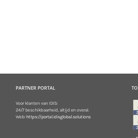
PARTNER PORTAL
TO
Voor klanten van IDIS:
24/7 beschikbaarheid, altijd en overal.
Web:
https://portal.idisglobal.solutions