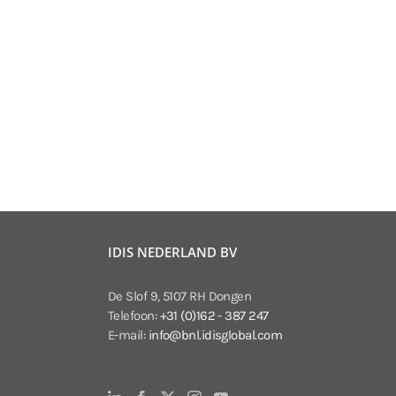
IDIS NEDERLAND BV
De Slof 9, 5107 RH Dongen
Telefoon:
+31 (0)162 - 387 247
E-mail:
info@bnl.idisglobal.com