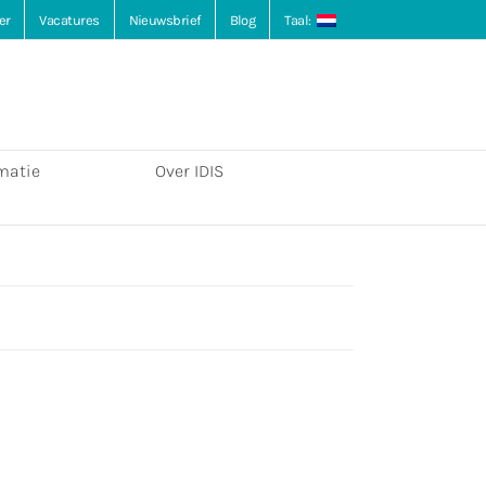
er
Vacatures
Nieuwsbrief
Blog
Taal:
matie
Over IDIS