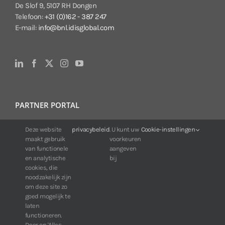
De Slof 9, 5107 RH Dongen
Telefoon:
+31 (0)162 - 387 247
E-mail:
info@bnl.idisglobal.com
PARTNER PORTAL
Deze website
privacybeleid
. U kunt uw
Cookie-instellingen
Voor klanten van IDIS:
maakt gebruik
voorkeuren
24/7 beschikbaarheid, altijd en overal.
van functionele
aangeven
Web:
https://portal.idisglobal.solutions
en analytische
bij
cookies, die
noodzakelijk zijn
om deze site zo
TOP DOWNLOADS
goed mogelijk te
laten
Software IDIS Center V7.1.0
functioneren.
Door op 'Alles