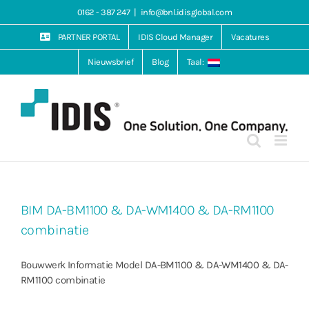
Ga
0162 - 387 247
|
info@bnl.idisglobal.com
naar
inhoud
PARTNER PORTAL
IDIS Cloud Manager
Vacatures
Nieuwsbrief
Blog
Taal:
BIM DA-BM1100 & DA-WM1400 & DA-RM1100
combinatie
Bouwwerk Informatie Model DA-BM1100 & DA-WM1400 & DA-
RM1100 combinatie