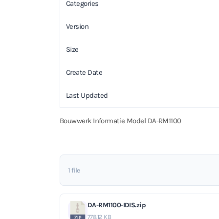
Categories
Version
Size
Create Date
Last Updated
Bouwwerk Informatie Model DA-RM1100
1 file
DA-RM1100-IDIS.zip
778.12 KB