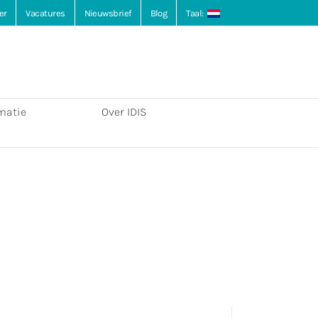
er
Vacatures
Nieuwsbrief
Blog
Taal:
matie
Over IDIS