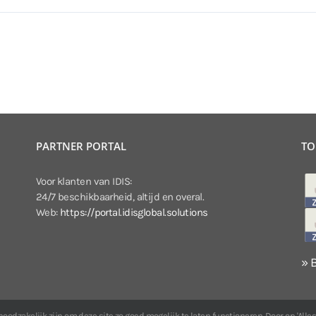
PARTNER PORTAL
TO
Voor klanten van IDIS:
24/7 beschikbaarheid, altijd en overal.
Web:
https://portal.idisglobal.solutions
» 
odzakelijk zijn om deze site zo goed mogelijk te laten functioneren. Door op 'Alles