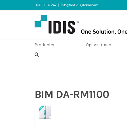
Ga
0162 - 387 247
|
info@bnl.idisglobal.com
naar
inhoud
Producten
Oplossingen
BIM DA-RM1100