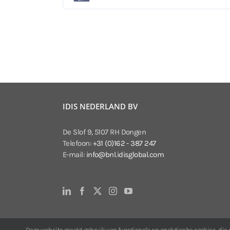
IDIS NEDERLAND BV
De Slof 9, 5107 RH Dongen
Telefoon:
+31 (0)162 - 387 247
E-mail:
info@bnl.idisglobal.com
Deze website maakt gebruik van functionele en analytische cookies, die no