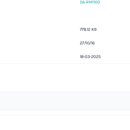
DA-RM1100
778.12 KB
27/10/16
18-03-2025