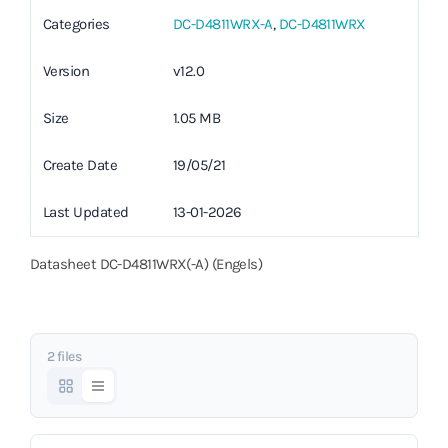
Categories
DC-D4811WRX-A
,
DC-D4811WRX
Version
v12.0
Size
1.05 MB
Create Date
19/05/21
Last Updated
13-01-2026
Datasheet DC-D4811WRX(-A) (Engels)
2 files