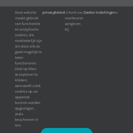
Deze website
privacybeleid
. U kunt uw
Cookie-instellingen
Voor klanten van IDIS:
maakt gebruik
voorkeuren
24/7 beschikbaarheid, altijd en overal.
van functionele
aangeven
Web:
https://portal.idisglobal.solutions
en analytische
bij
cookies, die
noodzakelijk zijn
om deze site zo
TOP DOWNLOADS
goed mogelijk te
laten
Software IDIS Center V7.1.0
functioneren.
Door op 'Alles
160.74 MB
73427 downloads
accepteren' te
Software IDIS Discovery V4.8.1
klikken,
13.87 MB
52857 downloads
aanvaardt u dat
cookies op uw
» Bekijk meer downloads
apparaat
kunnen worden
opgeslagen,
zoals
beschreven in
ons