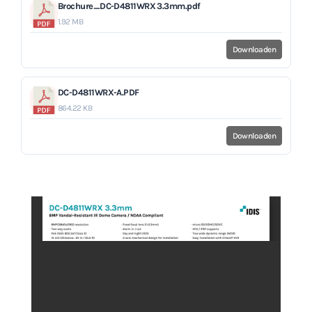
Brochure_DC-D4811WRX 3.3mm.pdf
1.92 MB
Downloaden
DC-D4811WRX-A.PDF
864.22 KB
Downloaden