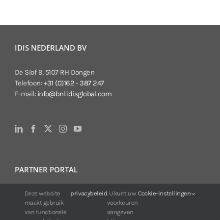
IDIS NEDERLAND BV
De Slof 9, 5107 RH Dongen
Telefoon:
+31 (0)162 - 387 247
E-mail:
info@bnl.idisglobal.com
PARTNER PORTAL
Voor klanten van IDIS:
Deze website
privacybeleid
. U kunt uw
Cookie-instellingen
maakt gebruik
voorkeuren
24/7 beschikbaarheid, altijd en overal.
van functionele
aangeven
Web:
https://portal.idisglobal.solutions