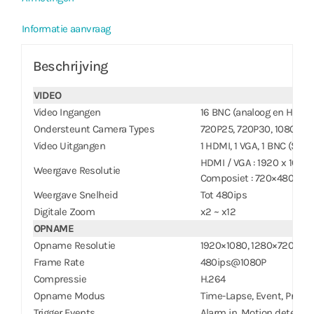
Informatie aanvraag
Beschrijving
VIDEO
Video Ingangen
16 BNC (analoog en HD-TVI
Ondersteunt Camera Types
720P25, 720P30, 1080P25,
Video Uitgangen
1 HDMI, 1 VGA, 1 BNC (Spot
HDMI / VGA : 1920 x 1080,
Weergave Resolutie
Composiet : 720×480(NTSC
Weergave Snelheid
Tot 480ips
Digitale Zoom
x2 ~ x12
OPNAME
Opname Resolutie
1920×1080, 1280×720, 9
Frame Rate
480ips@1080P
Compressie
H.264
Opname Modus
Time-Lapse, Event, Pre-Ev
Trigger Events
Alarm in, Motion detection