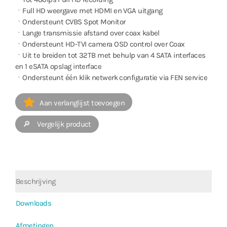
ㆍFull HD weergave met HDMI en VGA uitgang
ㆍOndersteunt CVBS Spot Monitor
ㆍLange transmissie afstand over coax kabel
ㆍOndersteunt HD-TVI camera OSD control over Coax
ㆍUit te breiden tot 32TB met behulp van 4 SATA interfaces
en 1 eSATA opslag interface
ㆍOndersteunt één klik netwerk configuratie via FEN service
Aan verlanglijst toevoegen
🔎 Vergelijk product
Beschrijving
Downloads
Afmetingen