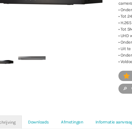
camer
• Onder
• Tot 
• H.265
• Tot 5
• UHD 
• Onde
• Uit t
• Onder
• Voldo
🔎 V
Downloads
Afmetingen
Informatie aanvraa
chrijving