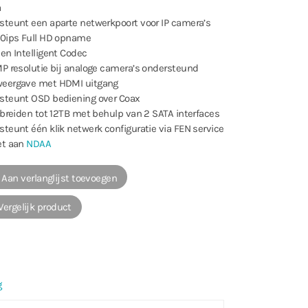
a
steunt een aparte netwerkpoort voor IP camera’s
240ips Full HD opname
 en Intelligent Codec
MP resolutie bij analoge camera’s ondersteund
weergave met HDMI uitgang
rsteunt OSD bediening over Coax
e breiden tot 12TB met behulp van 2 SATA interfaces
steunt één klik netwerk configuratie via FEN service
et aan
NDAA
Aan verlanglijst toevoegen
ergelijk product
g