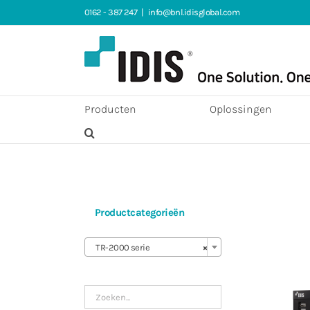
Ga
0162 - 387 247
|
info@bnl.idisglobal.com
naar
inhoud
Producten
Oplossingen
Productcategorieën

TR-2000 serie
×