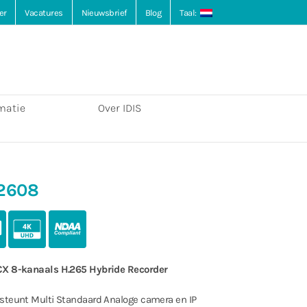
er
Vacatures
Nieuwsbrief
Blog
Taal:
matie
Over IDIS
2608
CX 8-kanaals H.265 Hybride Recorder
rsteunt Multi Standaard Analoge camera en IP