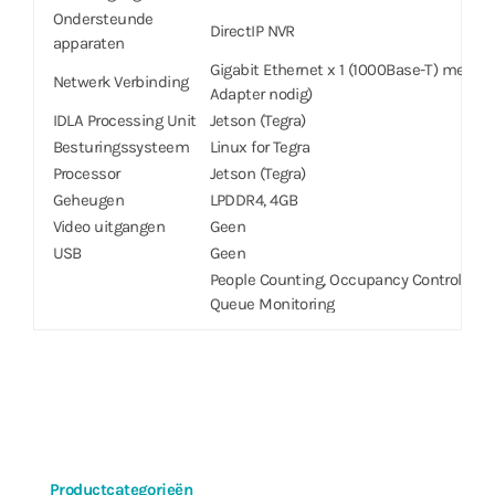
Ondersteunde
DirectIP NVR
apparaten
Gigabit Ethernet x 1 (1000Base-T) met PD
Netwerk Verbinding
Adapter nodig)
IDLA Processing Unit
Jetson (Tegra)
Besturingssysteem
Linux for Tegra
Processor
Jetson (Tegra)
Geheugen
LPDDR4, 4GB
Video uitgangen
Geen
USB
Geen
People Counting, Occupancy Control
Queue Monitoring
VA Support
Heatmap
Social Distancing Violation
Mask Rule Violation
Algemeen
Afmetingen (B x H x
200mm x 44mm x 152,3mm
D)
Unit Gewicht
0,9kg
Productcategorieën