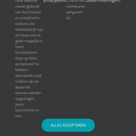
Voor klanten van IDIS:
Deze website
privacybeleid
. U kunt uw
Cookie-instellingen
maakt gebruik
voorkeuren
24/7 beschikbaarheid, altijd en overal.
van functionele
aangeven
Web:
https://portal.idisglobal.solutions
en analytische
bij
cookies, die
noodzakelijk zijn
om deze site zo
TOP DOWNLOADS
goed mogelijk te
laten
Software IDIS Center V7.1.0
functioneren.
Door op 'Alles
160.74 MB
73266 downloads
accepteren' te
Software IDIS Discovery V4.8.1
klikken,
13.87 MB
52797 downloads
aanvaardt u dat
cookies op uw
» Bekijk meer downloads
apparaat
kunnen worden
opgeslagen,
zoals
beschreven in
ons
ALLES ACCEPTEREN
© Copyright 2016 -
2026 | IDIS Synergy BV | Alle rechten voorbehouden |
Algemene voorwaarden
|
Disclaimer
|
Privacy