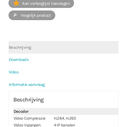
Aan verlanglijst toevoegen
🔎 Vergelijk product
Beschrijving
Downloads
Video
Informatie aanvraag
Beschrijving
Decoder
Video Compressie
H.264, H.265
Video Ingangen
4 IP kanalen