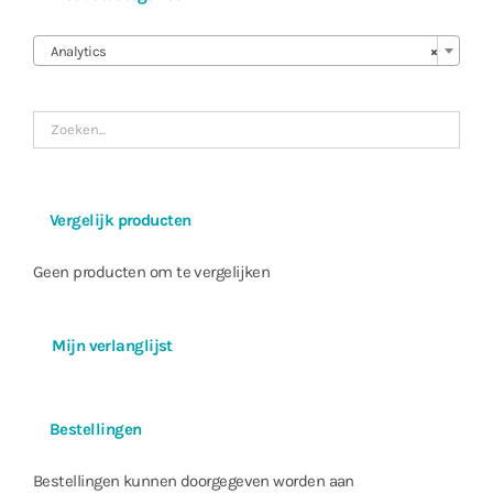
Bedrijfstemperatuur
0°C tot 40°C (32℉ ~ 104℉)

Bedrijfsvochtigheid
0% tot 90%
Analytics
×
Voeding
48V=, PoE
Voeding
ADAPTER (INPUT : 100-240V~, 50/60Hz, 1,2
48V=, 0,8A, 38,4W
Stroomverbruik
PoE, IEEE 802.3at(Class 4), 25W
DC OUTPUT : 48V=, 0,35A MAX
Goedkeuring
FCC, CE, KC
Vergelijk producten
Geen producten om te vergelijken
Mijn verlanglijst
Bestellingen
Bestellingen kunnen doorgegeven worden aan