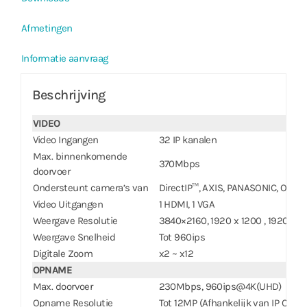
Afmetingen
Informatie aanvraag
Beschrijving
VIDEO
Video Ingangen
32 IP kanalen
Max. binnenkomende
370Mbps
doorvoer
Ondersteunt camera’s van
DirectIP™, AXIS, PANASONIC, ONVI
Video Uitgangen
1 HDMI, 1 VGA
Weergave Resolutie
3840×2160, 1920 x 1200 , 1920 x 10
Weergave Snelheid
Tot 960ips
Digitale Zoom
x2 ~ x12
OPNAME
Max. doorvoer
230Mbps, 960ips@4K(UHD)
Opname Resolutie
Tot 12MP (Afhankelijk van IP Came