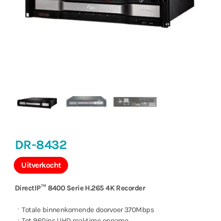
DR-8432
Uitverkocht
DirectIP™ 8400 Serie H.265 4K Recorder
ㆍTotale binnenkomende doorvoer 370Mbps
ㆍTot 960ips UHD real-time opname