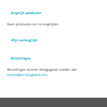
Email (toevoegen clip (.cbf) .MP4)
Event Notificatie
Mobile)
Vergelijk producten
Two-way Audio
Ja
Client Viewer
IDIS Center, IDIS Mobile, IDIS Web,
Geen producten om te vergelijken
INTERFACE
Lokaal(NVR) : 1 RCA / 1RCA + 1HDMI
Audio In/ Uit
IP Camera : 32 / 32 (Afhankelijk v
Mijn verlanglijst
Lokaal(NVR) : 16 / 4
Alarm In / Uit
IP Camera : 32 / 32 (Afhankelijk v
Alarm Reset In
1
Bestellingen
Serieel Interface
RS232 (klemmenblok), RS485 (k
USB
USB 2.0 x 2, USB 3.0 x 1
Bestellingen kunnen doorgegeven worden aan
User Interface
Mouse, IR Remote Control, Networ
bestel@bnl.idisglobal.com
.
ALGEMEEN
Besturingssysteem
Embedded Linux
UNIT Afmetingen
482,6mm x 88mm x 523,3 mm (19″ 
(B x H x D)
Unit Gewicht
10,9kg (24,03lb) (met 2 HDD’s)
Bedrijfstemperatuur
0°C tot 40°C