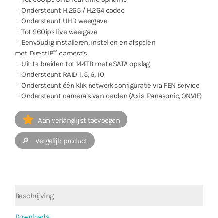
ㆍOndersteunt H.265 / H.264 codec
ㆍOndersteunt UHD weergave
ㆍTot 960ips live weergave
ㆍEenvoudig installeren, instellen en afspelen
met DirectIP™ camera’s
ㆍUit te breiden tot 144TB met eSATA opslag
ㆍOndersteunt RAID 1, 5, 6, 10
ㆍOndersteunt één klik netwerk configuratie via FEN service
ㆍOndersteunt camera’s van derden (Axis, Panasonic, ONVIF)
Aan verlanglijst toevoegen
🔎 Vergelijk product
Beschrijving
Downloads