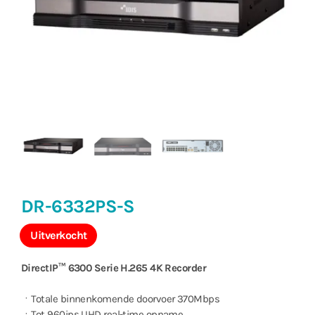
DR-6332PS-S
Uitverkocht
DirectIP™ 6300 Serie H.265 4K Recorder
ㆍTotale binnenkomende doorvoer 370Mbps
ㆍTot 960ips UHD real-time opname