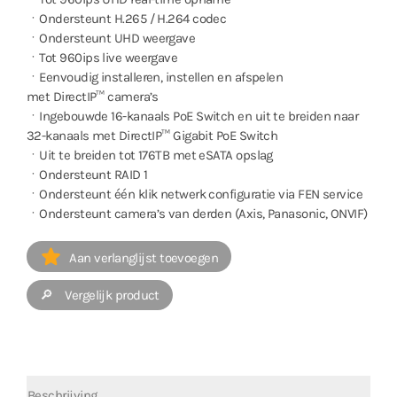
ㆍOndersteunt H.265 / H.264 codec
ㆍOndersteunt UHD weergave
ㆍTot 960ips live weergave
ㆍEenvoudig installeren, instellen en afspelen
met DirectIP™ camera’s
ㆍIngebouwde 16-kanaals PoE Switch en uit te breiden naar
32-kanaals met DirectIP™ Gigabit PoE Switch
ㆍUit te breiden tot 176TB met eSATA opslag
ㆍOndersteunt RAID 1
ㆍOndersteunt één klik netwerk configuratie via FEN service
ㆍOndersteunt camera’s van derden (Axis, Panasonic, ONVIF)
Aan verlanglijst toevoegen
🔎 Vergelijk product
Beschrijving