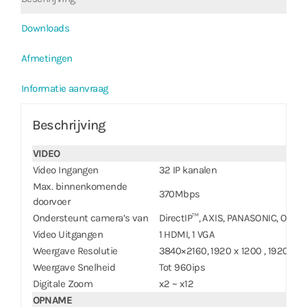
Downloads
Afmetingen
Informatie aanvraag
Beschrijving
VIDEO
Video Ingangen
32 IP kanalen
Max. binnenkomende
370Mbps
doorvoer
Ondersteunt camera’s van
DirectIP™, AXIS, PANASONIC, ONVI
Video Uitgangen
1 HDMI, 1 VGA
Weergave Resolutie
3840×2160, 1920 x 1200 , 1920 x 10
Weergave Snelheid
Tot 960ips
Digitale Zoom
x2 ~ x12
OPNAME