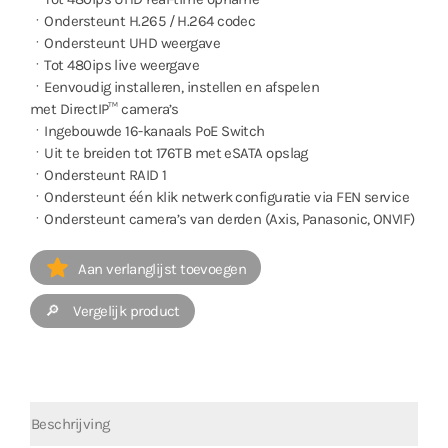
ㆍOndersteunt H.265 / H.264 codec
ㆍOndersteunt UHD weergave
ㆍTot 480ips live weergave
ㆍEenvoudig installeren, instellen en afspelen
met DirectIP™ camera’s
ㆍIngebouwde 16-kanaals PoE Switch
ㆍUit te breiden tot 176TB met eSATA opslag
ㆍOndersteunt RAID 1
ㆍOndersteunt één klik netwerk configuratie via FEN service
ㆍOndersteunt camera’s van derden (Axis, Panasonic, ONVIF)
Aan verlanglijst toevoegen
🔎 Vergelijk product
Beschrijving