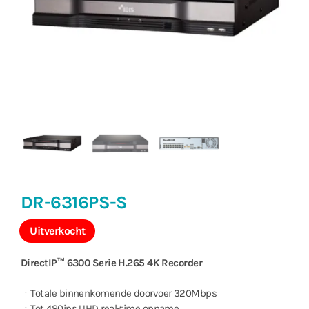
DR-6316PS-S
Uitverkocht
DirectIP™ 6300 Serie H.265 4K Recorder
ㆍTotale binnenkomende doorvoer 320Mbps
ㆍTot 480ips UHD real-time opname