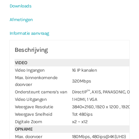
Downloads
Afmetingen
Informatie aanvraag
Beschrijving
VIDEO
Video Ingangen
16 IP kanalen
Max. binnenkomende
320Mbps
doorvoer
Ondersteunt camera’s van
DirectIP™, AXIS, PANASONIC, ONVI
Video Uitgangen
1 HDMI, 1 VGA
Weergave Resolutie
3840×2160, 1920 x 1200 , 1920 x 10
Weergave Snelheid
Tot 480ips
Digitale Zoom
x2 ~ x12
OPNAME
Max. doorvoer
180Mbps, 480ips@4K(UHD)