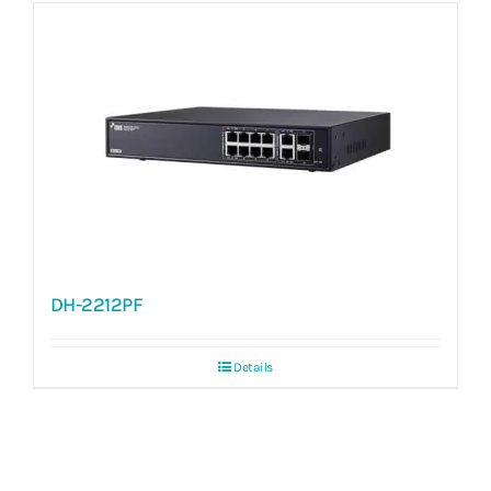
Goedkeuring
FCC,CE,KC
DH-2212PF
Details