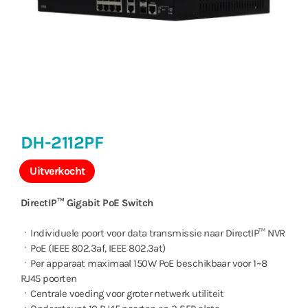
DH-2112PF
Uitverkocht
DirectIP™ Gigabit PoE Switch
ㆍIndividuele poort voor data transmissie naar DirectIP™ NVR
ㆍPoE (IEEE 802.3af, IEEE 802.3at)
ㆍPer apparaat maximaal 150W PoE beschikbaar voor 1~8
RJ45 poorten
ㆍCentrale voeding voor groter netwerk utiliteit