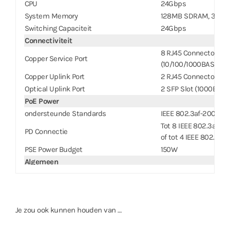
CPU
24Gbps
System Memory
128MB SDRAM, 32MB
Switching Capaciteit
24Gbps
Connectiviteit
8 RJ45 Connectors
Copper Service Port
(10/100/1000BASE-T)
Copper Uplink Port
2 RJ45 Connectors (1
Optical Uplink Port
2 SFP Slot (1000BASE
PoE Power
ondersteunde Standards
IEEE 802.3af-2003 / 
Tot 8 IEEE 802.3af PD
PD Connectie
of tot 4 IEEE 802.3at
PSE Power Budget
150W
Algemeen
Afmetingen(B x H x D)
330mm x 44mm x 204m
Gewicht
2.31Kg (5.09lb)
Bedrijfstemperatuur
-20°C ~ 50°C (-4°F ~ 1
Je zou ook kunnen houden van …
Voeding
AC100-240V, 50/60Hz,
Stroomverbruik
200W