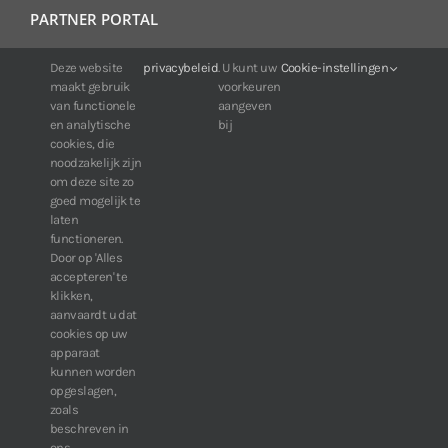
PARTNER PORTAL
Voor klanten van IDIS:
Deze website
privacybeleid
. U kunt uw
Cookie-instellingen
maakt gebruik
voorkeuren
24/7 beschikbaarheid, altijd en overal.
van functionele
aangeven
Web:
https://portal.idisglobal.solutions
en analytische
bij
cookies, die
noodzakelijk zijn
om deze site zo
TOP DOWNLOADS
goed mogelijk te
laten
Software IDIS Center V7.1.0
functioneren.
Door op 'Alles
160.74 MB
73180 downloads
accepteren' te
Software IDIS Discovery V4.8.1
klikken,
13.87 MB
52766 downloads
aanvaardt u dat
cookies op uw
» Bekijk meer downloads
apparaat
kunnen worden
opgeslagen,
zoals
beschreven in
ons