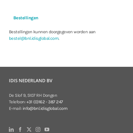
30ips : 3840 x 2160 (WDR)
DirectIP™ Modus : 3840 x 2160
Ondersteunt Resolutie
8MP mode : 3840 x 2160 , 192
Bestellingen
Compatibiliteit Modus : 12MP
8MP mode : 3840 x 2160 , 192
Bestellingen kunnen doorgegeven worden aan
Multi-Video Streaming
DirectIP™ Modus : Quadruple 
bestel@bnl.idisglobal.com
.
Compatibiliteit Modus : Quadr
Netwerk Protocollen
DirectIP™ Modus : Direct IP Pro
Compatibiliteit Modus : RTP/R
RTP/UDP RTSP/TCP, HTTP, HTTP
Beveiliging
DirectIP™ Modus : SSL Encrypti
Compatibiliteit Modus : Multi-U
IDIS NEDERLAND BV
IP Filtering, HTTPS, SSL Encrypt
Remote Access Client
DirectIP™ Modus : DirectIP™ N
De Slof 9, 5107 RH Dongen
Compatibiliteit Modus : IDIS We
Telefoon:
+31 (0)162 - 387 247
Ethernet
RJ45(10/100/1000BASE-T)
E-mail:
info@bnl.idisglobal.com
Opname sessie buffer (NLTSrec)
Ja (Tot 100MB)
Edge Opslag
micro SD/SDHC/SDXC, Smart Fa
Alarm & Event