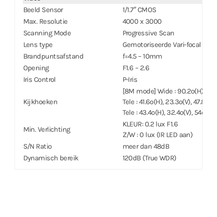
Beeld Sensor
1/1.7″ CMOS
Max. Resolutie
4000 x 3000
Scanning Mode
Progressive Scan
Lens type
Gemotoriseerde Vari-focal
Brandpuntsafstand
f=4.5 – 10mm
Opening
F1.6 – 2.6
Iris Control
P-Iris
[8M mode] Wide : 90.2º(H), 48.5
Kijkhoeken
Tele : 41.6º(H), 23.3º(V), 47.8º
Tele : 43.4º(H), 32.4º(V), 54º(D)
KLEUR: 0.2 lux F1.6
Min. Verlichting
Z/W : 0 lux (IR LED aan)
S/N Ratio
meer dan 48dB
Dynamisch bereik
120dB (True WDR)
Elektronische Shutter Snelheid
Auto / Handmatig (1/30 ~ 1/8000)
Dag & Nacht
IR cut filter met automatische
IR Afstand (LED’s)
50 m (4 ea)
Beeld Instelling
Instelbare Exposure, Witbalans
Digitale Ruisonderdrukking
Instelbaar 2DNR/3DNR