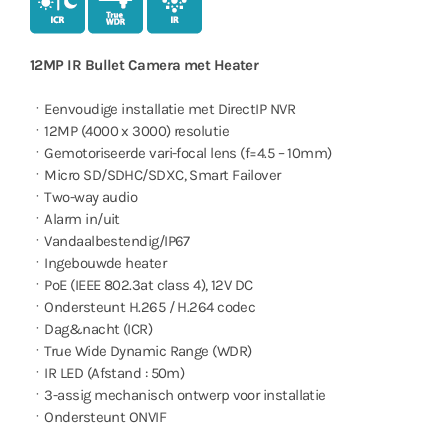
12MP IR Bullet Camera met Heater
ㆍEenvoudige installatie met DirectIP NVR
ㆍ12MP (4000 x 3000) resolutie
ㆍGemotoriseerde vari-focal lens (f=4.5 – 10mm)
ㆍMicro SD/SDHC/SDXC, Smart Failover
ㆍTwo-way audio
ㆍAlarm in/uit
ㆍVandaalbestendig/IP67
ㆍIngebouwde heater
ㆍPoE (IEEE 802.3at class 4), 12V DC
ㆍOndersteunt H.265 / H.264 codec
ㆍDag&nacht (ICR)
ㆍTrue Wide Dynamic Range (WDR)
ㆍIR LED (Afstand : 50m)
ㆍ3-assig mechanisch ontwerp voor installatie
ㆍOndersteunt ONVIF