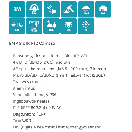
8MP 31x IR PTZ Camera
ㆍEenvoudige installatie met DirectIP NVR
ㆍ4K UHD (3840 x 2160) resolutie
ㆍAF optische zoom lens (f=6.5 – 202 mm), 31x zoom
ㆍMicro SD/SDHC/SDXC, Smart Failover (Tot 128GB)
ㆍTwo-way audio
ㆍAlarm in/uit
ㆍVandaalbestendig/IP66
ㆍIngebouwde heater
ㆍPoE (IEEE 802.3bt), 24V AC
ㆍDag&nacht (ICR)
ㆍTrue WDR
ㆍDIS (Digitale beeldstabilisatie) met gyro sensor