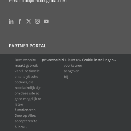
E-mail:
info@bnl.idisglobal.com
Mechanisch
Afmetingen (Ø x H)
Ø242mm x 401,1mm
Gewicht
7,4kg
PARTNER PORTAL
Voor klanten van IDIS:
Deze website
privacybeleid
. U kunt uw
Cookie-instellingen
maakt gebruik
voorkeuren
24/7 beschikbaarheid, altijd en overal.
van functionele
aangeven
Web:
https://portal.idisglobal.solutions
en analytische
bij
cookies, die
noodzakelijk zijn
om deze site zo
TOP DOWNLOADS
goed mogelijk te
laten
Software IDIS Center V7.1.0
functioneren.
Door op 'Alles
160.74 MB
73357 downloads
accepteren' te
Software IDIS Discovery V4.8.1
klikken,