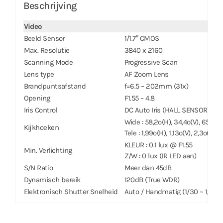
Beschrijving
Video
Beeld Sensor
1/1.7″ CMOS
Max. Resolutie
3840 x 2160
Scanning Mode
Progressive Scan
Lens type
AF Zoom Lens
Brandpuntsafstand
f=6.5 – 202mm (31x)
Opening
F1.55 – 4.8
Iris Control
DC Auto Iris (HALL SENSOR)
Wide : 58,2º(H), 34,4º(V), 65,2º(
Kijkhoeken
Tele : 1,99º(H), 1,13º(V), 2,3º(D)
KLEUR : 0.1 lux @ F1.55
Min. Verlichting
Z/W : 0 lux (IR LED aan)
S/N Ratio
Meer dan 45dB
Dynamisch bereik
120dB (True WDR)
Elektronisch Shutter Snelheid
Auto / Handmatig (1/30 ~ 1/10000)
Dag & Nacht
IR cut filter met automatische
IR Afstand (LED’s)
200m (2ea)