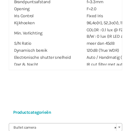
Brandpuntsafstand
f=3.3mm
Opening
F=2.0
Iris Control
Fixed Iris
Kijkhoeken
96,4º(H), 52,3º(V), 113,2º
COLOR : 0.1 lux @ F2.0
Min. Verlichting
B/W : 0 lux (IR LED aan)
S/N Ratio
meer dan 45dB
Dynamisch bereik
120dB (True WDR)
Electronische shutter snelheid
Auto / Handmatig (1/30 ~ 
Dag & Nacht
IR cut filter met autom
IR Afstand (LEDs)
20 m (2ea)
Image Instelling
Instelbare Exposure, Wi
Digitale Ruisonderdrukking
Instelbaar 2DNR/3DNR
Backlight Compensatie
Aan / Uit / HSBLC
Mirroring / Pivot
Horizontaal / Verticaal / 
Beeld stabilisatie
–
Productcategorieën
De-fog
Aan / Uit
Privacy Masker
8 Zones

Intelligent Video
Video Motion Detection,
Bullet camera
×