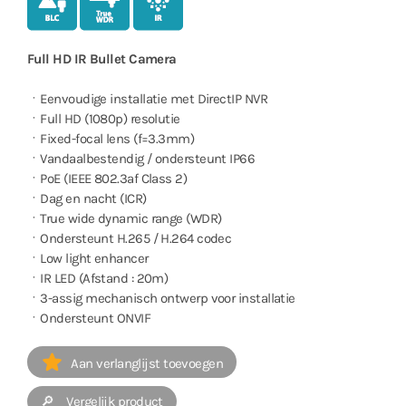
Full HD IR Bullet Camera
ㆍEenvoudige installatie met DirectIP NVR
ㆍFull HD (1080p) resolutie
ㆍFixed-focal lens (f=3.3mm)
ㆍVandaalbestendig / ondersteunt IP66
ㆍPoE (IEEE 802.3af Class 2)
ㆍDag en nacht (ICR)
ㆍTrue wide dynamic range (WDR)
ㆍOndersteunt H.265 / H.264 codec
ㆍLow light enhancer
ㆍIR LED (Afstand : 20m)
ㆍ3-assig mechanisch ontwerp voor installatie
ㆍOndersteunt ONVIF
Aan verlanglijst toevoegen
🔎 Vergelijk product