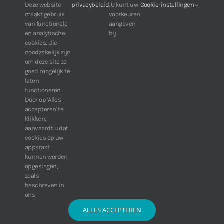
Voor klanten van IDIS:
Deze website
privacybeleid
. U kunt uw
Cookie-instellingen
Bedrijfsvochtigheid
0% ~ 90%
maakt gebruik
voorkeuren
24/7 beschikbaarheid, altijd en overal.
Elektrisch
van functionele
aangeven
Web:
https://portal.idisglobal.solutions
Voeding
PoE(IEEE 802.3af class 2
en analytische
bij
cookies, die
Stroomverbruik
5,24W
noodzakelijk zijn
Goedkeuring
FCC, CE, KC
om deze site zo
TOP DOWNLOADS
Mechanisch
goed mogelijk te
laten
Afmetingen (B x H)
Ø60mm x 230.5mm (Ø2.3
Software IDIS Center V7.1.0
functioneren.
Gewicht
0.51 kg (1.13 lb)
Door op 'Alles
160.74 MB
73370 downloads
accepteren' te
Software IDIS Discovery V4.8.1
klikken,
13.87 MB
52842 downloads
aanvaardt u dat
cookies op uw
» Bekijk meer downloads
apparaat
kunnen worden
opgeslagen,
zoals
beschreven in
ons
ALLES ACCEPTEREN
© Copyright 2016 -
2026 | IDIS Synergy BV | Alle rechten voorbehouden |
Algemene voorwaarden
|
Disclaimer
|
Privacy