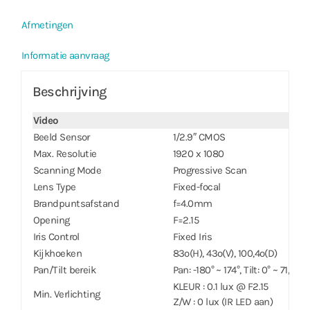
Afmetingen
Informatie aanvraag
Beschrijving
Video
Beeld Sensor
1/2.9″ CMOS
Max. Resolutie
1920 x 1080
Scanning Mode
Progressive Scan
Lens Type
Fixed-focal
Brandpuntsafstand
f=4.0mm
Opening
F=2.15
Iris Control
Fixed Iris
Kijkhoeken
83º(H), 43º(V), 100,4º(D)
Pan/Tilt bereik
Pan: -180° ~ 174°, Tilt: 0° ~ 71,5°
KLEUR : 0.1 lux @ F2.15
Min. Verlichting
Z/W : 0 lux (IR LED aan)