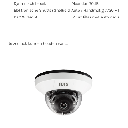
Dynamisch bereik
Meer dan 70dB
Elektronische Shutter Snelheid
Auto / Handmatig (1/30 ~ 1/10000)
Dag & Nacht
IR cut filter met automatische
IR Afstand (LED’s)
20 m (2 ea)
Beeldinstellingen
Instelbare Exposure, Witbalans
Digitale Ruisonderdrukking
Instelbaar 2DNR/3DNR
Je zou ook kunnen houden van …
Backlight Compensatie
Aan / Uit / HSBLC
Beeld Stabilisatie
–
De-fog
Aan / Uit
Privacy Masker
8 Zones
Intelligent Video
Video Motion Detection, Active
Video Uit
–
Netwerk
Video Compressie
H.265, H.264 (MP) M-JPEG,
Intelligent Codec
Ondersteund
Bitrate Control
H.264 – CBR / VBR, H.265 – CBR 
Audio Compressie
.
Two-way Audio
–
IP Camera Protocol
DirectIP, IDIS, ONVIF