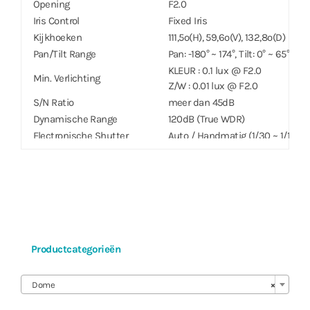
Opening
F2.0
Iris Control
Fixed Iris
Kijkhoeken
111,5º(H), 59,6º(V), 132,8º(D)
Pan/Tilt Range
Pan: -180° ~ 174°, Tilt: 0° ~ 65°
KLEUR : 0.1 lux @ F2.0
Min. Verlichting
Z/W : 0.01 lux @ F2.0
S/N Ratio
meer dan 45dB
Dynamische Range
120dB (True WDR)
Electronische Shutter
Auto / Handmatig (1/30 ~ 1/10000), A
Snelheid
1/15)
Dag & Nacht
IR cut filter met automatische 
IR Afstand (LEDs)
–
Beeldinstellingen
Instelbare Exposure, Wit Balans,
Digital Ruisonderdrukking
Instelbaar 3DNR
Backlight Compensatie
Aan / Uit / HSBLC
Productcategorieën
Mirroring / Pivot
Horizontaal / Verticaal / Pivot
Beeld Stabilisatie
–

De-fog
Aan / Uit
Dome
×
Privacy Masker
8 Zones