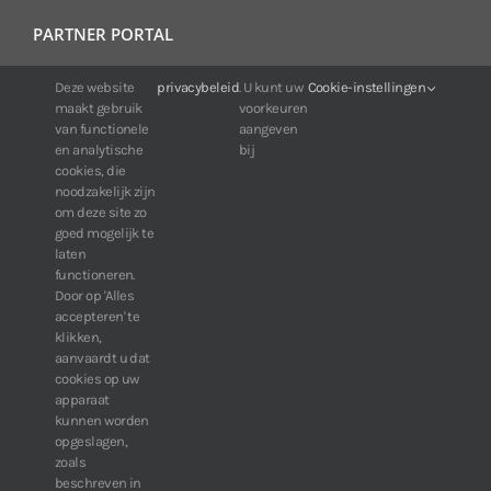
PARTNER PORTAL
Voor klanten van IDIS:
Deze website
privacybeleid
. U kunt uw
Cookie-instellingen
maakt gebruik
voorkeuren
24/7 beschikbaarheid, altijd en overal.
van functionele
aangeven
Web:
https://portal.idisglobal.solutions
en analytische
bij
cookies, die
noodzakelijk zijn
om deze site zo
TOP DOWNLOADS
goed mogelijk te
laten
Software IDIS Center V7.1.0
functioneren.
Door op 'Alles
160.74 MB
73278 downloads
accepteren' te
Software IDIS Discovery V4.8.1
klikken,
13.87 MB
52804 downloads
aanvaardt u dat
cookies op uw
» Bekijk meer downloads
apparaat
kunnen worden
opgeslagen,
zoals
beschreven in