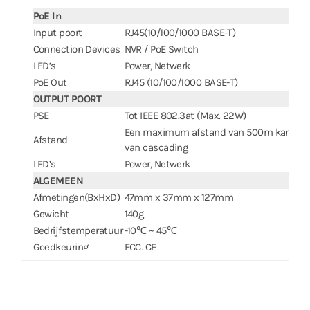
PoE In
Input poort
RJ45(10/100/1000 BASE-T)
Connection Devices
NVR / PoE Switch
LED’s
Power, Netwerk
PoE Out
RJ45 (10/100/1000 BASE-T)
OUTPUT POORT
PSE
Tot IEEE 802.3at (Max. 22W)
Een maximum afstand van 500m kan berei
Afstand
van cascading
LED’s
Power, Netwerk
ALGEMEEN
Afmetingen(BxHxD)
47mm x 37mm x 127mm
Gewicht
140g
Bedrijfstemperatuur
-10℃ ~ 45℃
Goedkeuring
FCC, CE