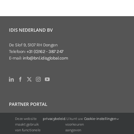
IDIS NEDERLAND BV
De Slof 9, 5107 RH Dongen
Telefoon:
+31 (0)162 - 387 247
E-mail:
info@bnl.idisglobal.com
PARTNER PORTAL
Deze website
privacybeleid
. U kunt uw
Cookie-instellingen
Voor klanten van IDIS:
maakt gebruik
voorkeuren
24/7 beschikbaarheid, altijd en overal.
van functionele
aangeven
Web:
https://portal.idisglobal.solutions