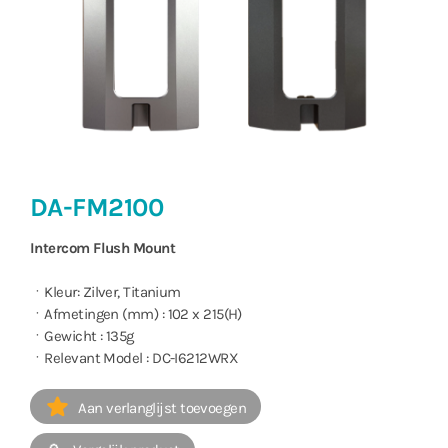
DA-FM2100
Intercom Flush Mount
ㆍKleur: Zilver, Titanium
ㆍAfmetingen (mm) : 102 x 215(H)
ㆍGewicht : 135g
ㆍRelevant Model : DC-I6212WRX
Aan verlanglijst toevoegen