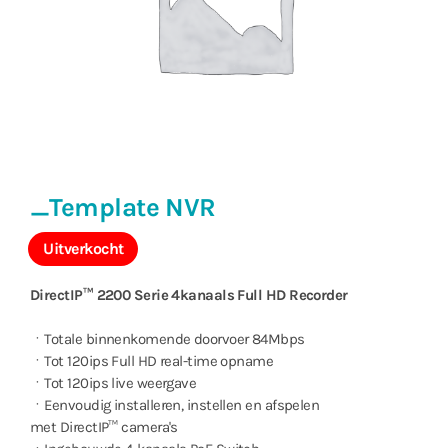
_Template NVR
Uitverkocht
DirectIP™ 2200 Serie 4kanaals Full HD Recorder
ㆍTotale binnenkomende doorvoer 84Mbps
ㆍTot 120ips Full HD real-time opname
ㆍTot 120ips live weergave
ㆍEenvoudig installeren, instellen en afspelen
met DirectIP™ camera's