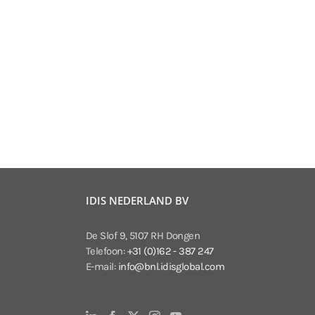
IDIS NEDERLAND BV
De Slof 9, 5107 RH Dongen
Telefoon:
+31 (0)162 - 387 247
E-mail:
info@bnl.idisglobal.com