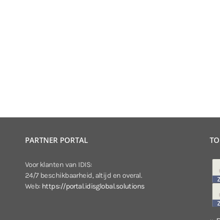
PARTNER PORTAL
TO
Voor klanten van IDIS:
24/7 beschikbaarheid, altijd en overal.
Web:
https://portal.idisglobal.solutions