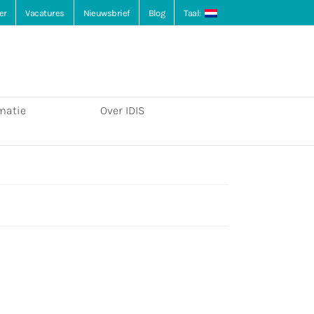
er
Vacatures
Nieuwsbrief
Blog
Taal:
matie
Over IDIS