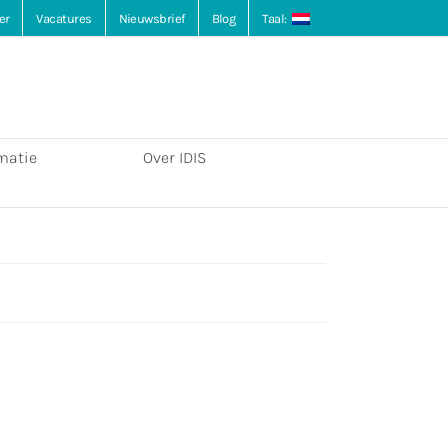
er
Vacatures
Nieuwsbrief
Blog
Taal:
matie
Over IDIS