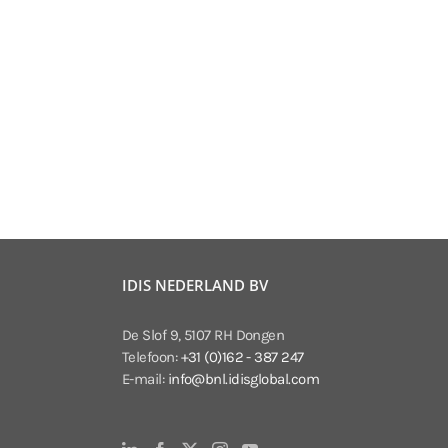
IDIS NEDERLAND BV
De Slof 9, 5107 RH Dongen
Telefoon:
+31 (0)162 - 387 247
E-mail:
info@bnl.idisglobal.com