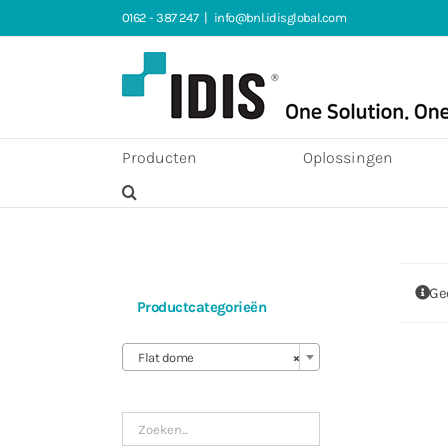
Ga
0162 - 387 247
|
info@bnl.idisglobal.com
naar
inhoud
Producten
Oplossingen
Ge
Productcategorieën

Flat dome
×