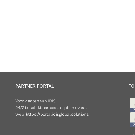
PARTNER PORTAL
TO
Voor klanten van IDIS:
24/7 beschikbaarheid, altijd en overal.
Web:
https://portal.idisglobal.solutions