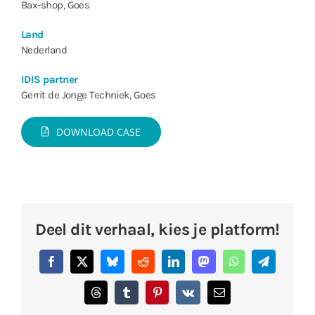
Bax-shop, Goes
Land
Nederland
IDIS partner
Gerrit de Jonge Techniek, Goes
DOWNLOAD CASE
Deel dit verhaal, kies je platform!
Facebook
X
Bluesky
Reddit
LinkedIn
Mastodon
WhatsApp
Telegram
Threads
Tumblr
Pinterest
Vk
E-
mail