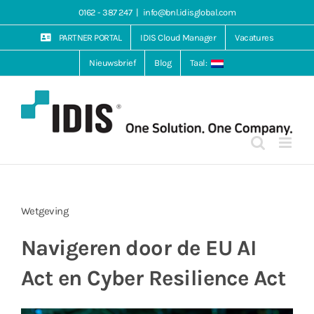
Ga
0162 - 387 247
|
info@bnl.idisglobal.com
naar
inhoud
PARTNER PORTAL
IDIS Cloud Manager
Vacatures
Nieuwsbrief
Blog
Taal:
Wetgeving
Navigeren door de EU AI
Act en Cyber Resilience Act