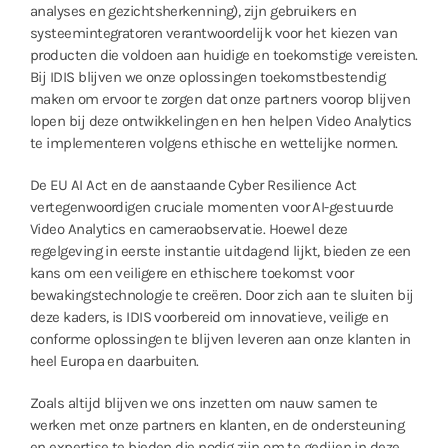
analyses en gezichtsherkenning), zijn gebruikers en
systeemintegratoren verantwoordelijk voor het kiezen van
producten die voldoen aan huidige en toekomstige vereisten.
Bij IDIS blijven we onze oplossingen toekomstbestendig
maken om ervoor te zorgen dat onze partners voorop blijven
lopen bij deze ontwikkelingen en hen helpen Video Analytics
te implementeren volgens ethische en wettelijke normen.
De EU AI Act en de aanstaande Cyber ​​Resilience Act
vertegenwoordigen cruciale momenten voor AI-gestuurde
Video Analytics en cameraobservatie. Hoewel deze
regelgeving in eerste instantie uitdagend lijkt, bieden ze een
kans om een ​​veiligere en ethischere toekomst voor
bewakingstechnologie te creëren. Door zich aan te sluiten bij
deze kaders, is IDIS voorbereid om innovatieve, veilige en
conforme oplossingen te blijven leveren aan onze klanten in
heel Europa en daarbuiten.
Zoals altijd blijven we ons inzetten om nauw samen te
werken met onze partners en klanten, en de ondersteuning
en expertise te bieden die nodig zijn om te gedijen in deze