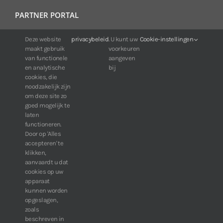
PARTNER PORTAL
Deze website
privacybeleid
. U kunt uw
Cookie-instellingen
Voor klanten van IDIS:
maakt gebruik
voorkeuren
24/7 beschikbaarheid, altijd en overal.
van functionele
aangeven
Web:
https://portal.idisglobal.solutions
en analytische
bij
cookies, die
noodzakelijk zijn
om deze site zo
TOP DOWNLOADS
goed mogelijk te
laten
Software IDIS Center V7.1.0
functioneren.
Door op 'Alles
160.74 MB
73317 downloads
accepteren' te
Software IDIS Discovery V4.8.1
klikken,
13.87 MB
52825 downloads
aanvaardt u dat
cookies op uw
» Bekijk meer downloads
apparaat
kunnen worden
opgeslagen,
zoals
beschreven in