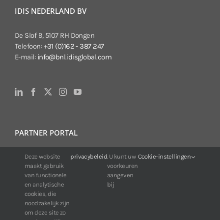
IDIS NEDERLAND BV
De Slof 9, 5107 RH Dongen
Telefoon:
+31 (0)162 - 387 247
E-mail:
info@bnl.idisglobal.com
PARTNER PORTAL
Voor klanten van IDIS:
Deze website
privacybeleid
. U kunt uw
Cookie-instellingen
maakt gebruik
voorkeuren
24/7 beschikbaarheid, altijd en overal.
van functionele
aangeven
Web:
https://portal.idisglobal.solutions
en analytische
bij
cookies, die
noodzakelijk zijn
om deze site zo
TOP DOWNLOADS