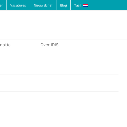
er
Vacatures
Nieuwsbrief
Blog
Taal:
matie
Over IDIS