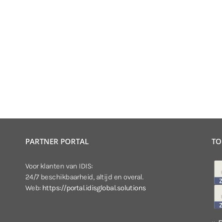
PARTNER PORTAL
TO
Voor klanten van IDIS:
24/7 beschikbaarheid, altijd en overal.
Web:
https://portal.idisglobal.solutions