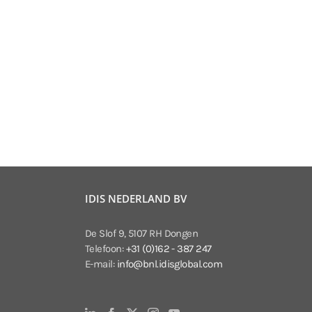
IDIS NEDERLAND BV
De Slof 9, 5107 RH Dongen
Telefoon:
+31 (0)162 - 387 247
E-mail:
info@bnl.idisglobal.com