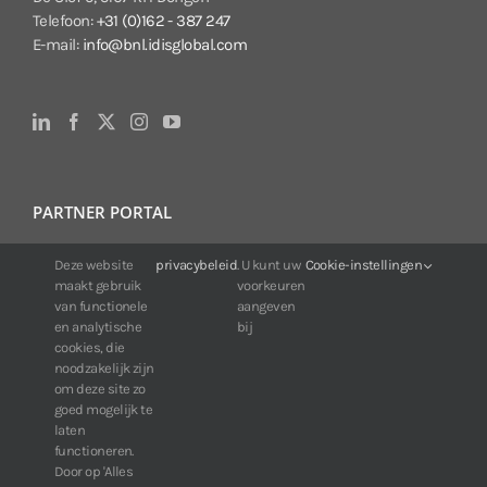
Telefoon:
+31 (0)162 - 387 247
E-mail:
info@bnl.idisglobal.com
PARTNER PORTAL
Voor klanten van IDIS:
Deze website
privacybeleid
. U kunt uw
Cookie-instellingen
maakt gebruik
voorkeuren
24/7 beschikbaarheid, altijd en overal.
van functionele
aangeven
Web:
https://portal.idisglobal.solutions
en analytische
bij
cookies, die
noodzakelijk zijn
om deze site zo
TOP DOWNLOADS
goed mogelijk te
laten
Software IDIS Center V7.1.0
functioneren.
Door op 'Alles
160.74 MB
73216 downloads