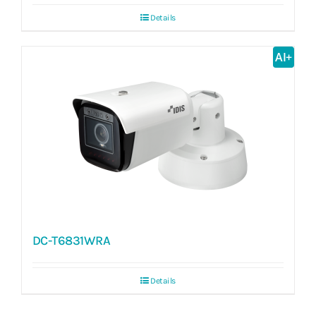
Details
AI+
DC-T6831WRA
Details