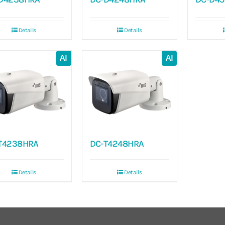
Details
Details
AI
AI
T4238HRA
DC-T4248HRA
Details
Details