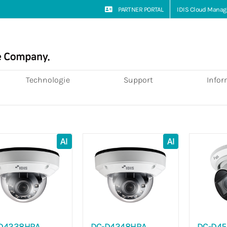
PARTNER PORTAL
IDIS Cloud Manag
Technologie
Support
Infor
AI
AI
D4238HRA
DC-D4248HRA
DC-D4