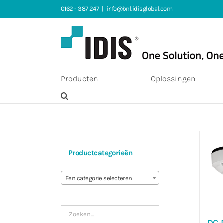
Ga
0162 - 387 247
|
info@bnl.idisglobal.com
naar
inhoud
Producten
Oplossingen
Productcategorieën

Een categorie selecteren
DC-