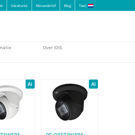
er
Vacatures
Nieuwsbrief
Blog
Taal:
matie
Over IDIS
AI
AI
532WERA
DC-D4532WERA-