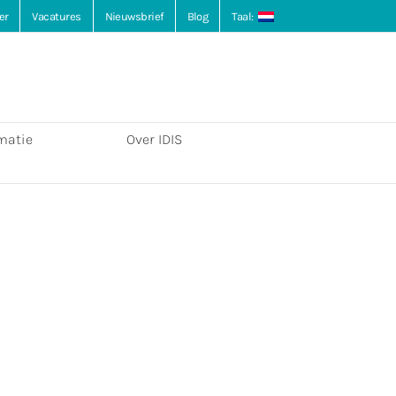
er
Vacatures
Nieuwsbrief
Blog
Taal:
matie
Over IDIS