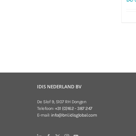
IDIS NEDERLAND BV
De Slof 9, 5107 RH Dongen
Telefoon:
+31 (0)162 - 387 247
E-mail:
info@bnl.idisglobal.com