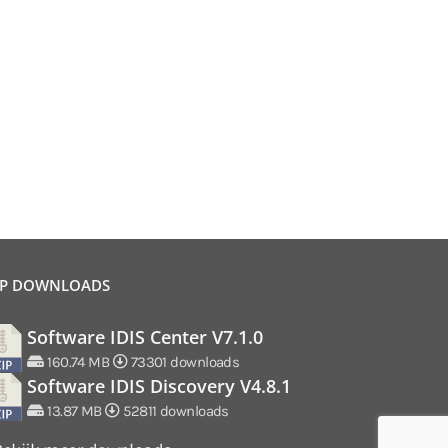
P DOWNLOADS
Software IDIS Center V7.1.0
160.74 MB
73301 downloads
Software IDIS Discovery V4.8.1
13.87 MB
52811 downloads