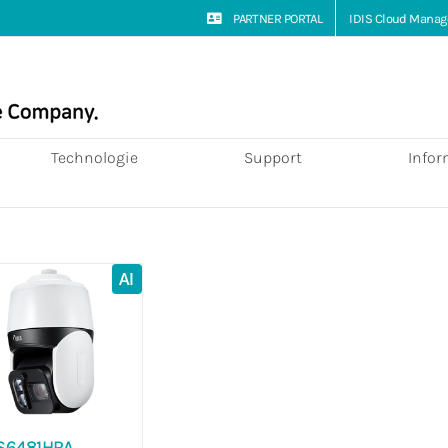
PARTNER PORTAL
IDIS Cloud Manag
Technologie
Support
Infor
AI
S6481HRA