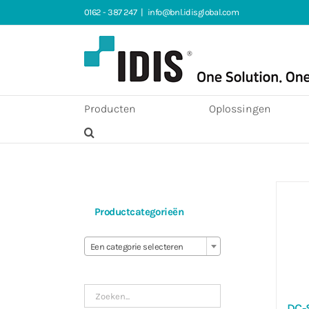
Ga
0162 - 387 247
|
info@bnl.idisglobal.com
naar
inhoud
Producten
Oplossingen
Productcategorieën

Een categorie selecteren
DC-