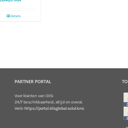
Details
PARTNER PORTAL
TO
Voor klanten van IDIS:
24/7 beschikbaarheid, altijd en overal.
Web:
https://portal.idisglobal.solutions