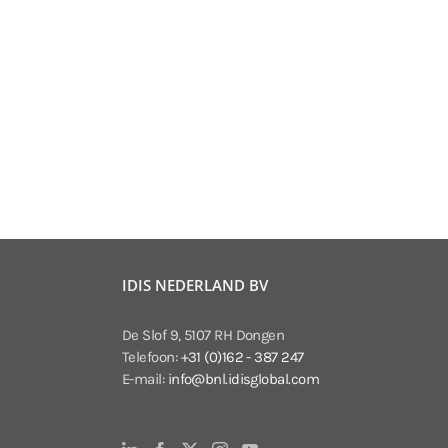
IDIS NEDERLAND BV
De Slof 9, 5107 RH Dongen
Telefoon:
+31 (0)162 - 387 247
E-mail:
info@bnl.idisglobal.com