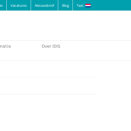
er
Vacatures
Nieuwsbrief
Blog
Taal:
matie
Over IDIS