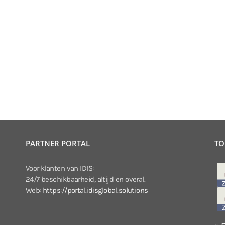
PARTNER PORTAL
TO
Voor klanten van IDIS:
24/7 beschikbaarheid, altijd en overal.
Web:
https://portal.idisglobal.solutions