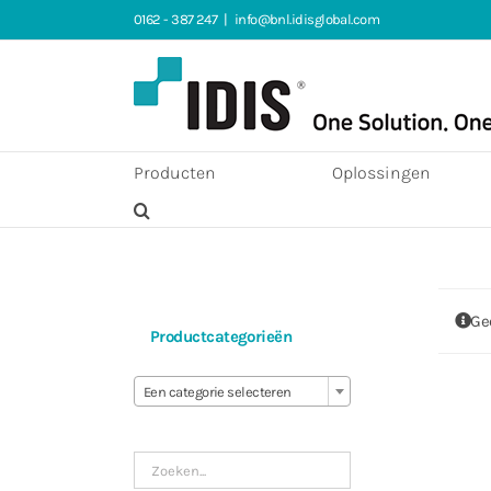
Ga
0162 - 387 247
|
info@bnl.idisglobal.com
naar
inhoud
Producten
Oplossingen
Ge
Productcategorieën

Een categorie selecteren