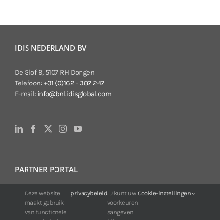
IDIS NEDERLAND BV
De Slof 9, 5107 RH Dongen
Telefoon:
+31 (0)162 - 387 247
E-mail:
info@bnl.idisglobal.com
PARTNER PORTAL
Voor klanten van IDIS:
Deze website
privacybeleid
. U kunt uw
Cookie-instellingen
maakt gebruik
voorkeuren
24/7 beschikbaarheid, altijd en overal.
van functionele
aangeven
Web:
https://portal.idisglobal.solutions