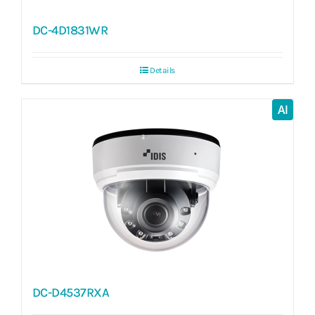
DC-4D1831WR
Details
AI
DC-D4537RXA