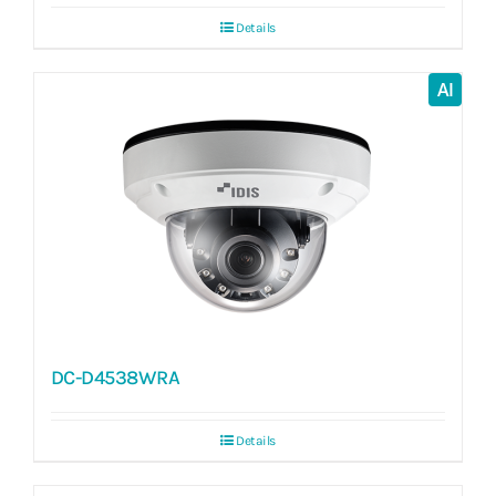
Details
AI
DC-D4538WRA
Details