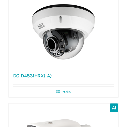
DC-D4831HRX(-A)
Details
AI