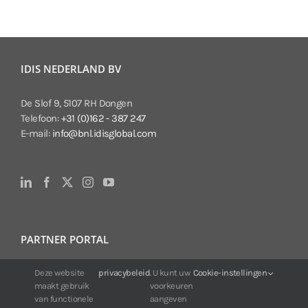
IDIS NEDERLAND BV
De Slof 9, 5107 RH Dongen
Telefoon:
+31 (0)162 - 387 247
E-mail:
info@bnl.idisglobal.com
PARTNER PORTAL
Voor klanten van IDIS:
Deze website
privacybeleid
. U kunt uw
Cookie-instellingen
maakt gebruik
voorkeuren
24/7 beschikbaarheid, altijd en overal.
van functionele
aangeven
Web:
https://portal.idisglobal.solutions